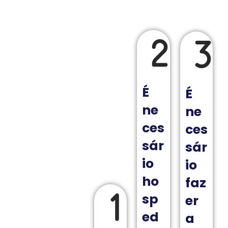
É
É
ne
ne
ces
ces
sár
sár
io
io
ho
faz
sp
er
ed
a