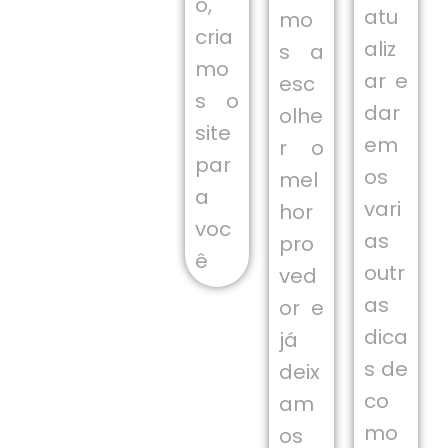
o,
atu
mo
cria
aliz
s a
mo
ar e
esc
s o
dar
olhe
site
em
r o
par
os
mel
a
vari
hor
voc
as
pro
ê
outr
ved
as
or e
dica
já
s de
deix
co
am
mo
os