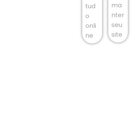
ma
tud
nter
o
seu
onli
site
ne