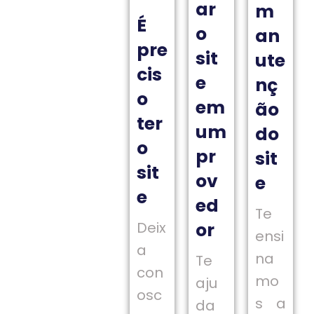
ar
m
É
o
an
pre
sit
ute
cis
e
nç
o
em
ão
ter
um
do
o
pr
sit
sit
ov
e
e
ed
Te
Deix
or
ensi
a
na
Te
con
mo
aju
osc
s a
da