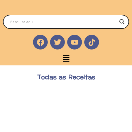
Todas as Receitas
Pão de queijo de frigideira fitness
Ingredientes (1 porção)opcional 1 colher de aveia 1 ovo 1 clara 1
colher de sopa de água 2 colheres de sopa de polvilho doce 1...
Ver Tudo