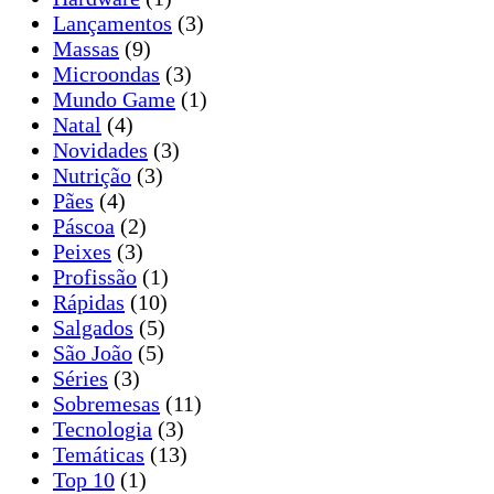
Lançamentos
(3)
Massas
(9)
Microondas
(3)
Mundo Game
(1)
Natal
(4)
Novidades
(3)
Nutrição
(3)
Pães
(4)
Páscoa
(2)
Peixes
(3)
Profissão
(1)
Rápidas
(10)
Salgados
(5)
São João
(5)
Séries
(3)
Sobremesas
(11)
Tecnologia
(3)
Temáticas
(13)
Top 10
(1)