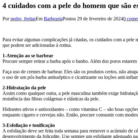
4 cuidados com a pele do homem que são es
Por
pedro_freitas
Em
Barbearia
Postou
29 de fevereiro de 2024
0 comen
Para evitar algumas complicações já citadas, os cuidados com a pele 
que podem ser adicionadas à rotina.
1-Atenção ao se barbear
Procure sempre retirar a barba após o banho. Além dos poros estarem m
Faça uso de cremes de barbear. Eles são os produtos certos, não atra
o uso de um pós-barba antisséptico e cicatrizante ou loções anti-inflam
2-Hidratação da pele
Assim como qualquer outra, a pele masculina também exige hidratação.
resistência das fibras colágenas e elásticas da pele.
Hidrantes ativos e antioxidantes – como vitamina C – são boas opçõe
enquanto cigarro e cervejas não. Então, procure consumir com moder
3-Esfoliação e tonificação
A esfoliação deve ser feita toda semana para remover o acúmulo de cél
desenvolvimento da foliculite. Use sempre um esfoliante adequado par