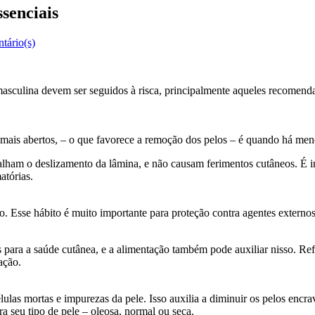
senciais
tário(s)
masculina devem ser seguidos à risca, principalmente aqueles recomenda
ais abertos, – o que favorece a remoção dos pelos – é quando há menos 
palham o deslizamento da lâmina, e não causam ferimentos cutâneos. É i
atórias.
 Esse hábito é muito importante para proteção contra agentes externos
s para a saúde cutânea, e a alimentação também pode auxiliar nisso. R
ação.
ulas mortas e impurezas da pele. Isso auxilia a diminuir os pelos encrav
a seu tipo de pele – oleosa, normal ou seca.