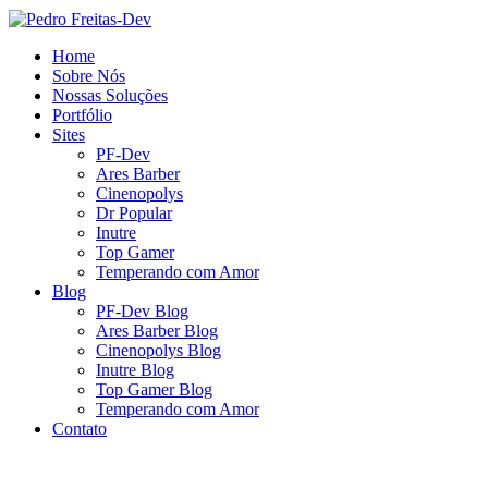
Home
Sobre Nós
Nossas Soluções
Portfólio
Sites
PF-Dev
Ares Barber
Cinenopolys
Dr Popular
Inutre
Top Gamer
Temperando com Amor
Blog
PF-Dev Blog
Ares Barber Blog
Cinenopolys Blog
Inutre Blog
Top Gamer Blog
Temperando com Amor
Contato