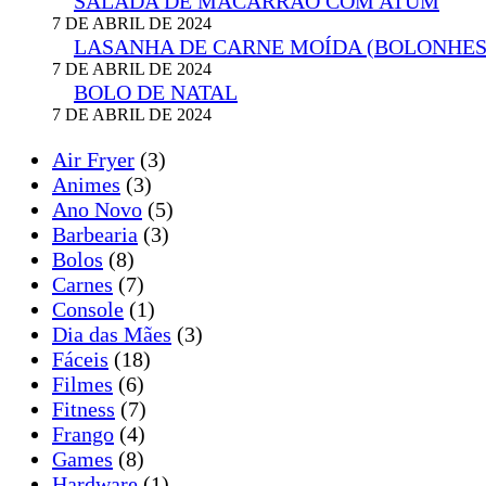
SALADA DE MACARRÃO COM ATUM
7 DE ABRIL DE 2024
LASANHA DE CARNE MOÍDA (BOLONHES
7 DE ABRIL DE 2024
BOLO DE NATAL
7 DE ABRIL DE 2024
Air Fryer
(3)
Animes
(3)
Ano Novo
(5)
Barbearia
(3)
Bolos
(8)
Carnes
(7)
Console
(1)
Dia das Mães
(3)
Fáceis
(18)
Filmes
(6)
Fitness
(7)
Frango
(4)
Games
(8)
Hardware
(1)