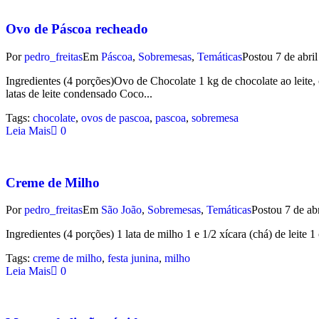
Ovo de Páscoa recheado
Por
pedro_freitas
Em
Páscoa
,
Sobremesas
,
Temáticas
Postou
7 de abri
Ingredientes (4 porções)Ovo de Chocolate 1 kg de chocolate ao leite
latas de leite condensado Coco...
Tags:
chocolate
,
ovos de pascoa
,
pascoa
,
sobremesa
Leia Mais
0
Creme de Milho
Por
pedro_freitas
Em
São João
,
Sobremesas
,
Temáticas
Postou
7 de ab
Ingredientes (4 porções) 1 lata de milho 1 e 1/2 xícara (chá) de leite 
Tags:
creme de milho
,
festa junina
,
milho
Leia Mais
0