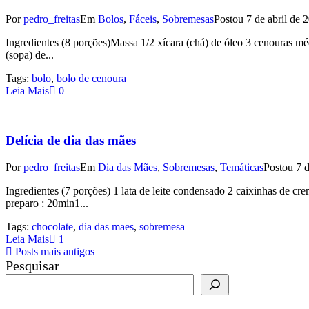
Por
pedro_freitas
Em
Bolos
,
Fáceis
,
Sobremesas
Postou
7 de abril de 
Ingredientes (8 porções)Massa 1/2 xícara (chá) de óleo 3 cenouras méd
(sopa) de...
Tags:
bolo
,
bolo de cenoura
Leia Mais
0
Delícia de dia das mães
Por
pedro_freitas
Em
Dia das Mães
,
Sobremesas
,
Temáticas
Postou
7 d
Ingredientes (7 porções) 1 lata de leite condensado 2 caixinhas de c
preparo : 20min1...
Tags:
chocolate
,
dia das maes
,
sobremesa
Leia Mais
1
Posts mais antigos
Pesquisar