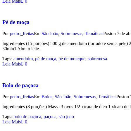
Leia Mais
0
Pé de moça
Por
pedro_freitas
Em
São João
,
Sobremesas
,
Temáticas
Postou
7 de ab
Ingredientes (15 porções) 500 g de amendoim (torrado e sem a pele) 2
30min1 Abra o leite...
Tags:
amendoim
,
pé de moça
,
pé de moleque
,
sobremesa
Leia Mais
0
Bolo de paçoca
Por
pedro_freitas
Em
Bolos
,
São João
,
Sobremesas
,
Temáticas
Postou
Ingredientes (8 porções) Massa 3 ovos 1/2 xícara de óleo 1 xícara de le
Tags:
bolo de paçoca
,
paçoca
,
são joao
Leia Mais
0