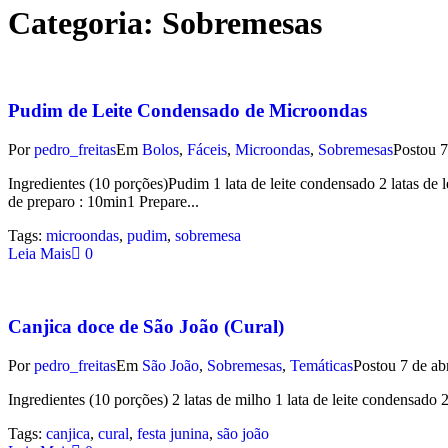
Categoria:
Sobremesas
Pudim de Leite Condensado de Microondas
Por
pedro_freitas
Em
Bolos
,
Fáceis
,
Microondas
,
Sobremesas
Postou
7
Ingredientes (10 porções)Pudim 1 lata de leite condensado 2 latas de
de preparo : 10min1 Prepare...
Tags:
microondas
,
pudim
,
sobremesa
Leia Mais
0
Canjica doce de São João (Cural)
Por
pedro_freitas
Em
São João
,
Sobremesas
,
Temáticas
Postou
7 de ab
Ingredientes (10 porções) 2 latas de milho 1 lata de leite condensado 2
Tags:
canjica
,
cural
,
festa junina
,
são joão