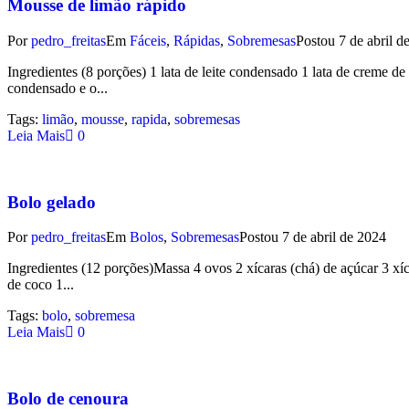
Mousse de limão rápido
Por
pedro_freitas
Em
Fáceis
,
Rápidas
,
Sobremesas
Postou
7 de abril d
Ingredientes (8 porções) 1 lata de leite condensado 1 lata de creme d
condensado e o...
Tags:
limão
,
mousse
,
rapida
,
sobremesas
Leia Mais
0
Bolo gelado
Por
pedro_freitas
Em
Bolos
,
Sobremesas
Postou
7 de abril de 2024
Ingredientes (12 porções)Massa 4 ovos 2 xícaras (chá) de açúcar 3 xíc
de coco 1...
Tags:
bolo
,
sobremesa
Leia Mais
0
Bolo de cenoura