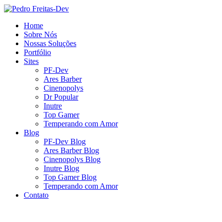
Home
Sobre Nós
Nossas Soluções
Portfólio
Sites
PF-Dev
Ares Barber
Cinenopolys
Dr Popular
Inutre
Top Gamer
Temperando com Amor
Blog
PF-Dev Blog
Ares Barber Blog
Cinenopolys Blog
Inutre Blog
Top Gamer Blog
Temperando com Amor
Contato