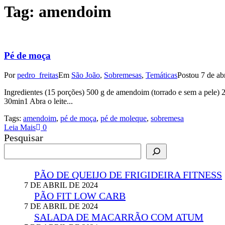
Tag:
amendoim
Pé de moça
Por
pedro_freitas
Em
São João
,
Sobremesas
,
Temáticas
Postou
7 de ab
Ingredientes (15 porções) 500 g de amendoim (torrado e sem a pele) 2
30min1 Abra o leite...
Tags:
amendoim
,
pé de moça
,
pé de moleque
,
sobremesa
Leia Mais
0
Pesquisar
PÃO DE QUEIJO DE FRIGIDEIRA FITNESS
7 DE ABRIL DE 2024
PÃO FIT LOW CARB
7 DE ABRIL DE 2024
SALADA DE MACARRÃO COM ATUM