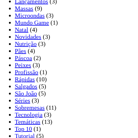
Lançamentos
(3)
Massas
(9)
Microondas
(3)
Mundo Game
(1)
Natal
(4)
Novidades
(3)
Nutrição
(3)
Pães
(4)
Páscoa
(2)
Peixes
(3)
Profissão
(1)
Rápidas
(10)
Salgados
(5)
São João
(5)
Séries
(3)
Sobremesas
(11)
Tecnologia
(3)
Temáticas
(13)
Top 10
(1)
Tutorial
(5)