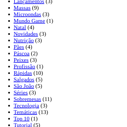
Lançamentos
(3)
Massas
(9)
Microondas
(3)
Mundo Game
(1)
Natal
(4)
Novidades
(3)
Nutrição
(3)
Pães
(4)
Páscoa
(2)
Peixes
(3)
Profissão
(1)
Rápidas
(10)
Salgados
(5)
São João
(5)
Séries
(3)
Sobremesas
(11)
Tecnologia
(3)
Temáticas
(13)
Top 10
(1)
Tutorial
(5)