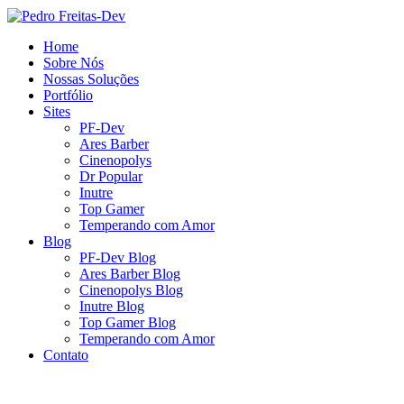
Home
Sobre Nós
Nossas Soluções
Portfólio
Sites
PF-Dev
Ares Barber
Cinenopolys
Dr Popular
Inutre
Top Gamer
Temperando com Amor
Blog
PF-Dev Blog
Ares Barber Blog
Cinenopolys Blog
Inutre Blog
Top Gamer Blog
Temperando com Amor
Contato