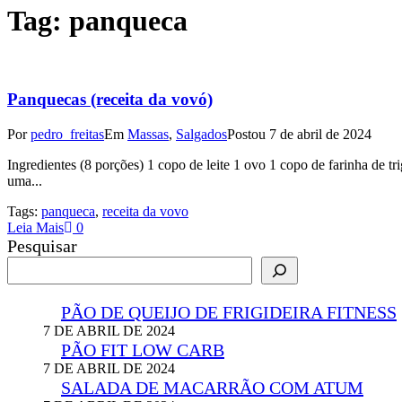
Tag:
panqueca
Panquecas (receita da vovó)
Por
pedro_freitas
Em
Massas
,
Salgados
Postou
7 de abril de 2024
Ingredientes (8 porções) 1 copo de leite 1 ovo 1 copo de farinha de t
uma...
Tags:
panqueca
,
receita da vovo
Leia Mais
0
Pesquisar
PÃO DE QUEIJO DE FRIGIDEIRA FITNESS
7 DE ABRIL DE 2024
PÃO FIT LOW CARB
7 DE ABRIL DE 2024
SALADA DE MACARRÃO COM ATUM