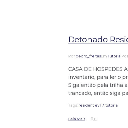
Detonado Resid
Por
pedro_freitas
Em
Tutorial
Po
CASA DE HOSPEDES Ao t
inventario, para ler o p
Siga então pela trilha 
trancado, então siga par
Tags:
resident evil 7
,
tutorial
Leia Mais
0