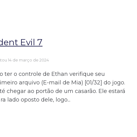
ent Evil 7
stou
14 de março de 2024
er o controle de Ethan verifique seu
rimeiro arquivo (E-mail de Mia) [01/32] do jogo.
até chegar ao portão de um casarão. Ele estará
a lado oposto dele, logo...