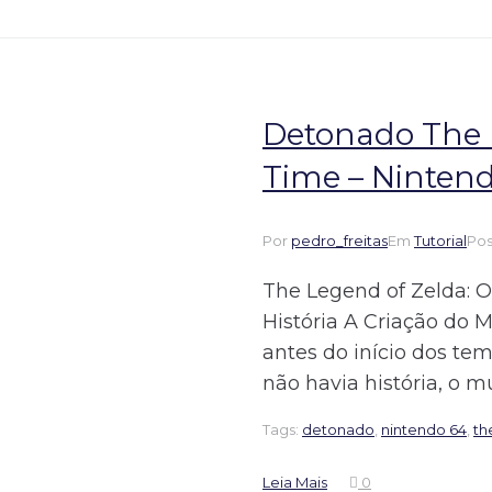
Detonado The L
Time – Ninten
Por
pedro_freitas
Em
Tutorial
Po
The Legend of Zelda: O
História A Criação do
antes do início dos te
não havia história, o mu
Tags:
detonado
,
nintendo 64
,
th
Leia Mais
0