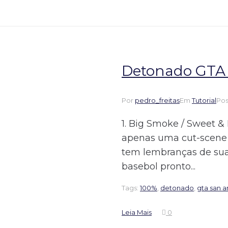
Detonado GTA 
Por
pedro_freitas
Em
Tutorial
Po
1. Big Smoke / Sweet & 
apenas uma cut-scene 
tem lembranças de su
basebol pronto...
Tags:
100%
,
detonado
,
gta san 
Leia Mais
0