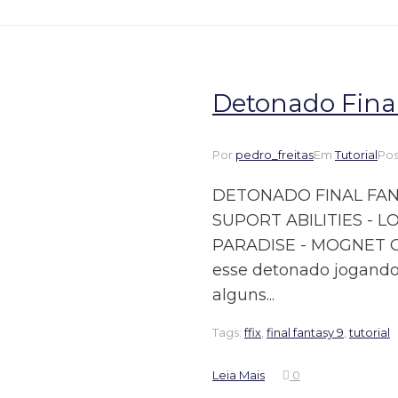
Detonado Final
Por
pedro_freitas
Em
Tutorial
Po
DETONADO FINAL FANT
SUPORT ABILITIES -
PARADISE - MOGNET CE
esse detonado jogando
alguns...
Tags:
ffix
,
final fantasy 9
,
tutorial
Leia Mais
0