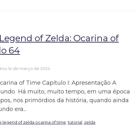
egend of Zelda: Ocarina of
do 64
stou
14 de março de 2024
carina of Time Capítulo I: Apresentação A
 Mundo Há muito, muito tempo, em uma época
mpos, nos primórdios da história, quando ainda
ndo era...
e legend of zelda ocarina of time
,
tutorial
,
zelda